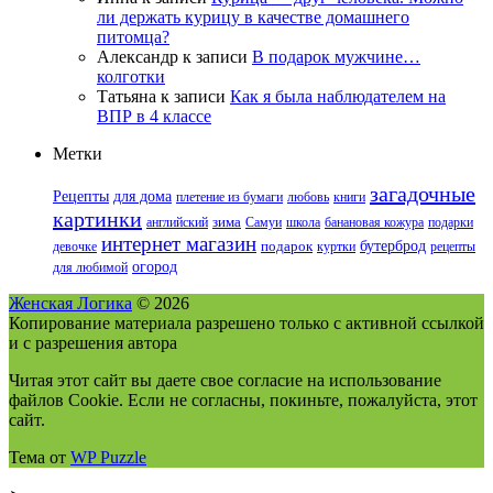
ли держать курицу в качестве домашнего
питомца?
Александр
к записи
В подарок мужчине…
колготки
Татьяна
к записи
Как я была наблюдателем на
ВПР в 4 классе
Метки
загадочные
для дома
Рецепты
плетение из бумаги
любовь
книги
картинки
английский
зима
Самуи
школа
банановая кожура
подарки
интернет магазин
бутерброд
девочке
подарок
куртки
рецепты
огород
для любимой
Женская Логика
© 2026
Копирование материала разрешено только с активной ссылкой
и с разрешения автора
Читая этот сайт вы даете свое согласие на использование
файлов Cookie. Если не согласны, покиньте, пожалуйста, этот
сайт.
Тема от
WP Puzzle