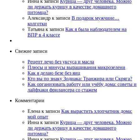
Инна
к записи
Курица — друг человека. Можно
ли держать курицу в качестве домашнего
питомца?
Александр
к записи
В подарок мужчине…
колготки
Татьяна
к записи
Как я была наблюдателем на
ВПР в 4 классе
Свежие записи
Рецепт лечо без уксуса и масла
Плюсы и минусы выращивания микрозелени
Как я делаю безе без яиц
Кто вы по знаку Зодиака: Транжира или Скряга?
Как организовать работу или учёбу дома: советы и
лайфхаки фрилансера со стажем
Комментарии
Елена
к записи
Как вырастить хлопчатник дома:
мой опыт
Инна
к записи
Курица — друг человека. Можно
ли держать курицу в качестве домашнего
питомца?
Инна
к записи
Курица — друг человека. Можно