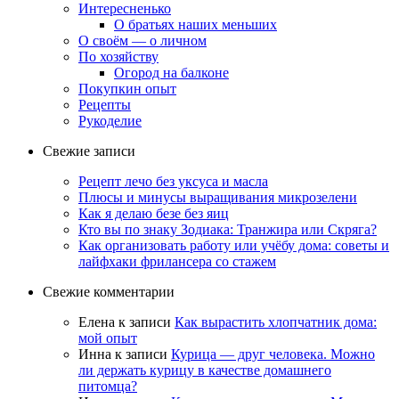
Интересненько
О братьях наших меньших
О своём — о личном
По хозяйству
Огород на балконе
Покупкин опыт
Рецепты
Рукоделие
Свежие записи
Рецепт лечо без уксуса и масла
Плюсы и минусы выращивания микрозелени
Как я делаю безе без яиц
Кто вы по знаку Зодиака: Транжира или Скряга?
Как организовать работу или учёбу дома: советы и
лайфхаки фрилансера со стажем
Свежие комментарии
Елена
к записи
Как вырастить хлопчатник дома:
мой опыт
Инна
к записи
Курица — друг человека. Можно
ли держать курицу в качестве домашнего
питомца?