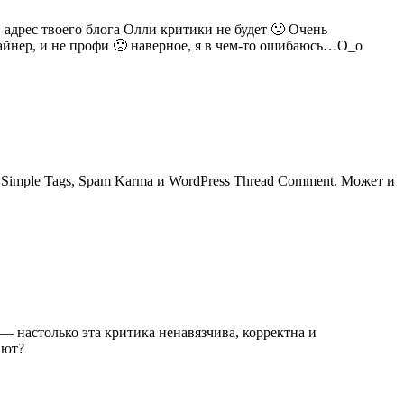
 адрес твоего блога Олли критики не будет 🙁 Очень
айнер, и не профи 🙁 наверное, я в чем-то ошибаюсь…О_о
 Simple Tags, Spam Karma и WordPress Thread Comment. Может и
— настолько эта критика ненавязчива, корректна и
ают?