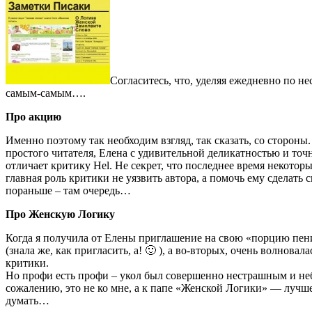
Согласитесь, что, уделяя ежедневно по не
самым-самым….
Про акцию
Именно поэтому так необходим взгляд, так сказать, со стороны.
простого читателя, Елена с удивительной деликатностью и точн
отличает критику Hel. Не секрет, что последнее время некоторы
главная роль критики не уязвить автора, а помочь ему сделать 
пораньше – там очередь…
Про Женскую Логику
Когда я получила от Елены приглашение на свою «порцию пени
(знала же, как пригласить, а! 🙂 ), а во-вторых, очень волнова
критики.
Но профи есть профи – укол был совершенно нестрашным и не
сожалению, это не ко мне, а к папе «Женской Логики» — лучш
думать…