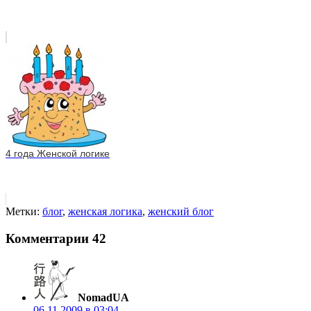
4 года Женской логике
Метки:
блог
,
женская логика
,
женский блог
Комментарии
42
NomadUA
06.11.2009 в 03:04