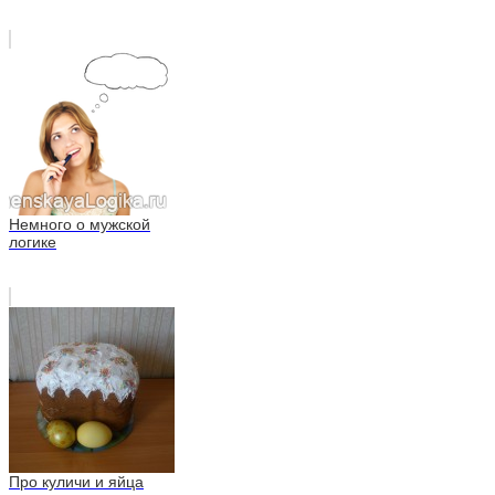
Немного о мужской
логике
Про куличи и яйца