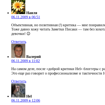
Наиля
06.11.2009 в 06:51
Объективная, но позитивная (!) критика — мне понравило
Тоже давно хожу читать Заметки Писаки — там без хохота
девочки! 😉
Ответить
Валерий
06.11.2009 в 11:02
На самом деле, после «доброй критики Hel» блоггеры с 
Это еще раз говорит о профессионализме и тактичности H
Ответить
Hel
06.11.2009 в 12:06