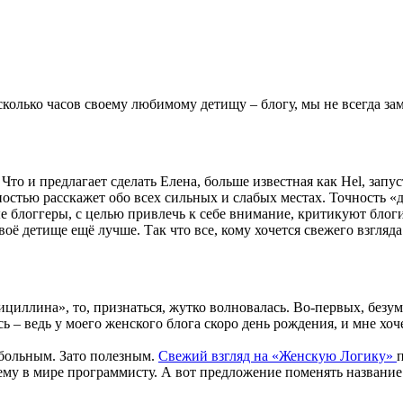
сколько часов своему любимому детищу – блогу, мы не всегда заме
 Что и предлагает сделать Елена, больше известная как Hel, запу
остью расскажет обо всех сильных и слабых местах. Точность «ди
е блоггеры, с целью привлечь к себе внимание, критикуют блоги,
своё детище ещё лучше. Так что все, кому хочется свежего взгля
циллина», то, признаться, жутко волновалась. Во-первых, безу
лась – ведь у моего женского блога скоро день рождения, и мне хо
больным. Зато полезным.
Свежий взгляд на «Женскую Логику»
ему в мире программисту. А вот предложение поменять название