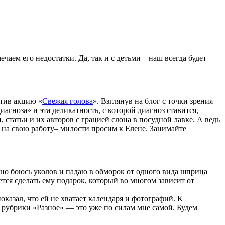
чаем его недостатки. Да, так и с детьми – наш всегда будет
стив акцию «
Свежая голова
». Взглянув на блог с точки зрения
агноза» и эта деликатность, с которой диагноз ставится,
 статьи и их авторов с грацией слона в посудной лавке. А ведь
да на свою работу– милости просим к Елене. Занимайте
мно боюсь уколов и падаю в обморок от одного вида шприца
чется сделать ему подарок, который во многом зависит от
показал, что ей не хватает календаря и фотографий. К
 рубрики «Разное» — это уже по силам мне самой. Будем