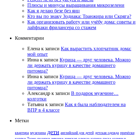
Плюсы и минусы выращивания микрозелени
Как я делаю безе без яиц
Кто вы по знаку Зодиака: Транжира или Скряга?
Как организовать работу или учёбу дома: советы и
лайфхаки фрилансера со стажем
Комментарии
Елена
к записи
Как вырастить хлопчатник дома:
мой опыт
Инна
к записи
Курица — друг человека. Можно
ли держать курицу в качестве домашнего
питомца?
Инна
к записи
Курица — друг человека. Можно
ли держать курицу в качестве домашнего
питомца?
Александр
к записи
В подарок мужчине…
колготки
Татьяна
к записи
Как я была наблюдателем на
ВПР в 4 классе
Метки
дети
квартира
мужчина
английский для детей
детская одежда
причёски
куртки
Телец
подарки девочке
женская одежда
курица
пасха
куличи в