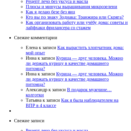
Рецепт лечо без уксуса и масла
Плюсы и минусы выращивания микрозелени
Как я делаю безе без яиц
Кто вы по знаку Зодиака: Транжира или Скряга?
Как организовать работу или учёбу дома: советы и
лайфхаки фрилансера со стажем
Свежие комментарии
Елена
к записи
Как вырастить хлопчатник дома:
мой опыт
Инна
к записи
Курица — друг человека. Можно
ли держать курицу в качестве домашнего
питомца?
Инна
к записи
Курица — друг человека. Можно
ли держать курицу в качестве домашнего
питомца?
Александр
к записи
В подарок мужчине…
колготки
Татьяна
к записи
Как я была наблюдателем на
ВПР в 4 классе
Свежие записи
Рецепт лечо без уксуса и масла