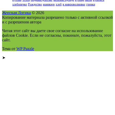
хлебопечке
Рождество
маникюр
хлеб
в микроволновке
гренки
Женская Логика
© 2026
Копирование материала разрешено только с активной ссылкой
и с разрешения автора
Читая этот сайт вы даете свое согласие на использование
файлов Cookie. Если не согласны, покиньте, пожалуйста, этот
сайт.
Тема от
WP Puzzle
➤