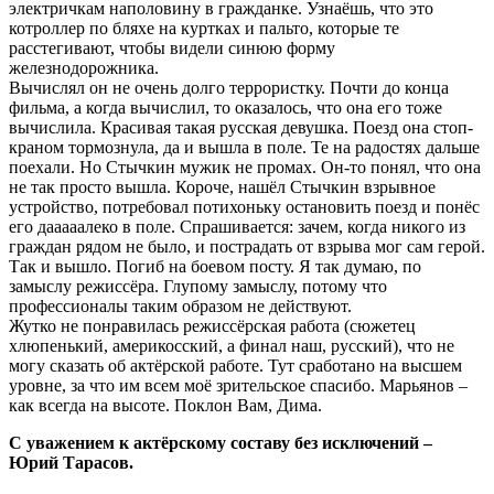
электричкам наполовину в гражданке. Узнаёшь, что это
котроллер по бляхе на куртках и пальто, которые те
расстегивают, чтобы видели синюю форму
железнодорожника.
Вычислял он не очень долго террористку. Почти до конца
фильма, а когда вычислил, то оказалось, что она его тоже
вычислила. Красивая такая русская девушка. Поезд она стоп-
краном тормознула, да и вышла в поле. Те на радостях дальше
поехали. Но Стычкин мужик не промах. Он-то понял, что она
не так просто вышла. Короче, нашёл Стычкин взрывное
устройство, потребовал потихоньку остановить поезд и понёс
его дааааалеко в поле. Спрашивается: зачем, когда никого из
граждан рядом не было, и пострадать от взрыва мог сам герой.
Так и вышло. Погиб на боевом посту. Я так думаю, по
замыслу режиссёра. Глупому замыслу, потому что
профессионалы таким образом не действуют.
Жутко не понравилась режиссёрская работа (сюжетец
хлюпенький, америкосский, а финал наш, русский), что не
могу сказать об актёрской работе. Тут сработано на высшем
уровне, за что им всем моё зрительское спасибо. Марьянов –
как всегда на высоте. Поклон Вам, Дима.
С уважением к актёрскому составу без исключений –
Юрий Тарасов.