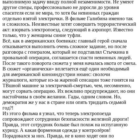
выполнимую задачу ввиду полной незаменимости. Не умеют
другие спецы, профессионально не доросли до уровня
спасителя если не мира, то хотя бы невинных граждан
отдельно взятой электрички. В фильме Галибина именно так
и сложилось. Неизвестные хотят совершить террористический
акт: взорвать электропоезд, следующий в аэропорт. Известно
только, что у женщины синие туфли.
Всё, как в американских боевиках: главный герой сначала
отказывается выполнить очень сложное задание, но после
разговора с генералом, который не подставлял Стычкина в
провальной операции, соглашается спасти невинных людей.
После такого поворота сюжета у меня началась икота от смеха.
В сюжет «органически» вплетается ещё один необходимый
для американской киноиндустрии нюанс: сволочи
журналюги, которые из-за жареной сенсации тоже гонятся на
ТВшной машине за электричкой-смертью, чем, несомненно,
могут сорвать операцию. Их вежливо предупреждают, но они
настойчивы в своём желании. Гады, одним словом. Но,
демократия же у нас в стране или опять тридцать седьмой
год?!
Из этого фильма я узнал, что теперь электропоезда
сопровождают сотрудники безопасности железной дороги!
Правда, этот сотрудник больше был похож на испуганную
курицу. А какая форменная одежда у контролёров!
Порадовался за них. Правда, не в кино ходят они по