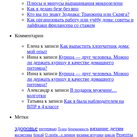
Плюсы и минусы выращивания микрозелени
Как я делаю безе без яиц
Кто вы по знаку Зодиака: Транжира или Скряга?
Как организовать работу или учёбу дома: советы и
лайфхаки фрилансера со стажем
Комментарии
Елена
к записи
Как вырастить хлопчатник дома:
мой опыт
Инна
к записи
Курица — друг человека. Можно
ли держать курицу в качестве домашнего
питомца?
Инна
к записи
Курица — друг человека. Можно
ли держать курицу в качестве домашнего
питомца?
Александр
к записи
В подарок мужчине…
колготки
Татьяна
к записи
Как я была наблюдателем на
ВПР в 4 классе
Метки
здоровье
вязание детям
интервью
Телец
беременность
Рецепты
косметика
бонсай
О своём - о личном
вязаные игрушки
школа