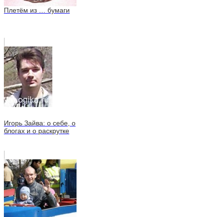
Плетём из … бумаги
Игорь Зайва: о себе, о
блогах и о раскрутке