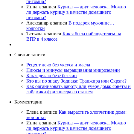
питомца?
Инна
к записи
Курица — друг человека. Можно
ли держать курицу в качестве домашнего
питомца?
Александр
к записи
В подарок мужчине…
колготки
Татьяна
к записи
Как я была наблюдателем на
ВПР в 4 классе
Свежие записи
Рецепт лечо без уксуса и масла
Плюсы и минусы выращивания микрозелени
Как я делаю безе без яиц
Кто вы по знаку Зодиака: Транжира или Скряга?
Как организовать работу или учёбу дома: советы и
лайфхаки фрилансера со стажем
Комментарии
Елена
к записи
Как вырастить хлопчатник дома:
мой опыт
Инна
к записи
Курица — друг человека. Можно
ли держать курицу в качестве домашнего
питомца?