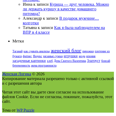
Инна
к записи
Курица — друг человека. Можно
ли держать курицу в качестве домашнего
питомца?
Александр
к записи
В подарок мужчине…
колготки
Татьяна
к записи
Как я была наблюдателем на
ВПР в 4 классе
Метки
женский блог
Таганай
как сдавать анализы
пирожки
плетение из
игрушки
бумаги
фитнес
Яндекс
вязаные сумки
мода
япония
загадочные картинки
Златоуст
хлеб
День Святого Валентина
бонсай
беременность
жена программиста
Женская Логика
© 2026
Копирование материала разрешено только с активной ссылкой
и с разрешения автора
Читая этот сайт вы даете свое согласие на использование
файлов Cookie. Если не согласны, покиньте, пожалуйста, этот
сайт.
Тема от
WP Puzzle