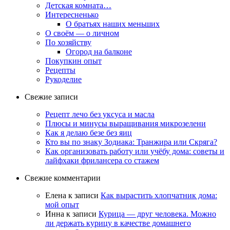
Детская комната…
Интересненько
О братьях наших меньших
О своём — о личном
По хозяйству
Огород на балконе
Покупкин опыт
Рецепты
Рукоделие
Свежие записи
Рецепт лечо без уксуса и масла
Плюсы и минусы выращивания микрозелени
Как я делаю безе без яиц
Кто вы по знаку Зодиака: Транжира или Скряга?
Как организовать работу или учёбу дома: советы и
лайфхаки фрилансера со стажем
Свежие комментарии
Елена
к записи
Как вырастить хлопчатник дома:
мой опыт
Инна
к записи
Курица — друг человека. Можно
ли держать курицу в качестве домашнего