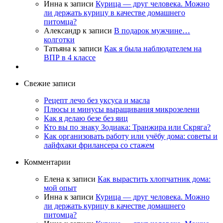
Инна
к записи
Курица — друг человека. Можно
ли держать курицу в качестве домашнего
питомца?
Александр
к записи
В подарок мужчине…
колготки
Татьяна
к записи
Как я была наблюдателем на
ВПР в 4 классе
Свежие записи
Рецепт лечо без уксуса и масла
Плюсы и минусы выращивания микрозелени
Как я делаю безе без яиц
Кто вы по знаку Зодиака: Транжира или Скряга?
Как организовать работу или учёбу дома: советы и
лайфхаки фрилансера со стажем
Комментарии
Елена
к записи
Как вырастить хлопчатник дома:
мой опыт
Инна
к записи
Курица — друг человека. Можно
ли держать курицу в качестве домашнего
питомца?