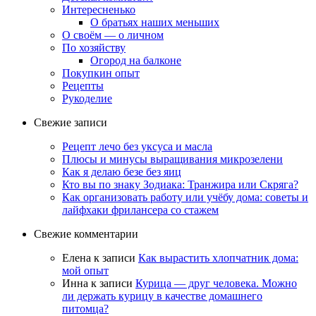
Интересненько
О братьях наших меньших
О своём — о личном
По хозяйству
Огород на балконе
Покупкин опыт
Рецепты
Рукоделие
Свежие записи
Рецепт лечо без уксуса и масла
Плюсы и минусы выращивания микрозелени
Как я делаю безе без яиц
Кто вы по знаку Зодиака: Транжира или Скряга?
Как организовать работу или учёбу дома: советы и
лайфхаки фрилансера со стажем
Свежие комментарии
Елена
к записи
Как вырастить хлопчатник дома:
мой опыт
Инна
к записи
Курица — друг человека. Можно
ли держать курицу в качестве домашнего
питомца?