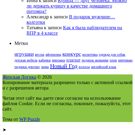
Инна
к записи
Курица — друг человека. Можно
ли держать курицу в качестве домашнего
питомца?
Александр
к записи
В подарок мужчине…
колготки
Татьяна
к записи
Как я была наблюдателем на
ВПР в 4 классе
Метки
конкурс
игрушки
весна
афоризмы
косметика
одежда для собак
плагиат
детская мебель
кабачки
пирожки
подарок женщине
плов
интервью
Новый Год
подарки девочке
зима
волосы
английский язык
Женская Логика
© 2026
Копирование материала разрешено только с активной ссылкой
и с разрешения автора
Читая этот сайт вы даете свое согласие на использование
файлов Cookie. Если не согласны, покиньте, пожалуйста, этот
сайт.
Тема от
WP Puzzle
➤