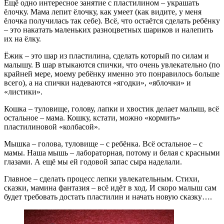
Ещё одно интересное занятие с пластилином – украшать
ёлочку. Мама лепит ёлочку, как умеет (как видите, у меня
ёлочка получилась так себе). Всё, что остаётся сделать ребёнку
– это накатать маленьких разноцветных шариков и налепить
их на ёлку.
Ёжик – это шар из пластилина, сделать который по силам и
малышу. В шар втыкаются спички, что очень увлекательно (по
крайней мере, моему ребёнку именно это понравилось больше
всего), а на спички надеваются «ягодки», «яблочки» и
«листики».
Кошка – туловище, голову, лапки и хвостик делает малыш, всё
остальное – мама. Кошку, кстати, можно «кормить»
пластилиновой «колбасой».
Мышка – голова, туловище – с ребёнка. Всё остальное – с
мамы. Наша мышь – лабораторная, потому и белая с красными
глазами. А ещё мы ей годовой запас сыра наделали.
Главное – сделать процесс лепки увлекательным. Стихи,
сказки, мамина фантазия – всё идёт в ход. И скоро малыш сам
будет требовать достать пластилин и начать новую сказку….