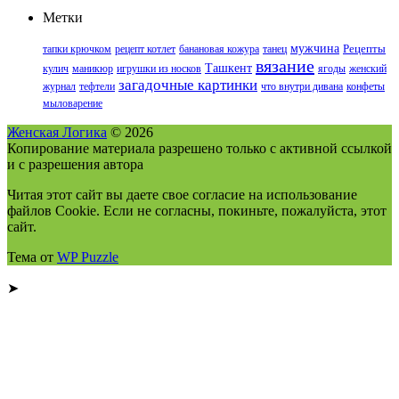
Метки
мужчина
тапки крючком
рецепт котлет
банановая кожура
танец
Рецепты
вязание
Ташкент
кулич
маникюр
игрушки из носков
ягоды
женский
загадочные картинки
журнал
тефтели
что внутри дивана
конфеты
мыловарение
Женская Логика
© 2026
Копирование материала разрешено только с активной ссылкой
и с разрешения автора
Читая этот сайт вы даете свое согласие на использование
файлов Cookie. Если не согласны, покиньте, пожалуйста, этот
сайт.
Тема от
WP Puzzle
➤