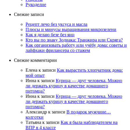
Рукоделие
Свежие записи
Рецепт лечо без уксуса и масла
Плюсы и минусы выращивания микрозелени
Как я делаю безе без яиц
Кто вы по знаку Зодиака: Транжира или Скряга?
Как организовать работу или учёбу дома: советы и
лайфхаки фрилансера со стажем
Свежие комментарии
Елена
к записи
Как вырастить хлопчатник дома:
мой опыт
Инна
к записи
Курица — друг человека. Можно
ли держать курицу в качестве домашнего
питомца?
Инна
к записи
Курица — друг человека. Можно
ли держать курицу в качестве домашнего
питомца?
Александр
к записи
В подарок мужчине…
колготки
Татьяна
к записи
Как я была наблюдателем на
ВПР в 4 классе