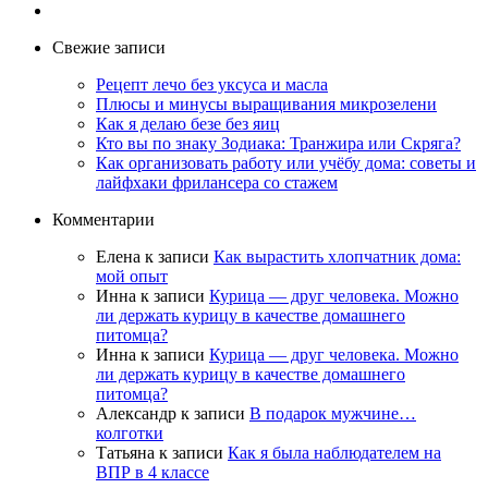
Свежие записи
Рецепт лечо без уксуса и масла
Плюсы и минусы выращивания микрозелени
Как я делаю безе без яиц
Кто вы по знаку Зодиака: Транжира или Скряга?
Как организовать работу или учёбу дома: советы и
лайфхаки фрилансера со стажем
Комментарии
Елена
к записи
Как вырастить хлопчатник дома:
мой опыт
Инна
к записи
Курица — друг человека. Можно
ли держать курицу в качестве домашнего
питомца?
Инна
к записи
Курица — друг человека. Можно
ли держать курицу в качестве домашнего
питомца?
Александр
к записи
В подарок мужчине…
колготки
Татьяна
к записи
Как я была наблюдателем на
ВПР в 4 классе