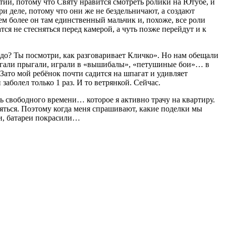
ятий, потому что Святу нравится смотреть ролики на Ютубе, и
ри деле, потому что они же не бездельничают, а создают
тем более он там единственный мальчик и, похоже, все роли
ся не стесняться перед камерой, а чуть позже перейдут и к
надо? Ты посмотри, как разговаривает Кличко». Но нам обещали
: бегали прыгали, играли в «вышибалы», «петушиные бои»… в
 Зато мой ребёнок почти садится на шпагат и удивляет
 заболел только 1 раз. И то ветрянкой. Сейчас.
ть свободного времени… которое я активно трачу на квартиру.
аняться. Поэтому когда меня спрашивают, какие поделки мы
ли, батареи покрасили…