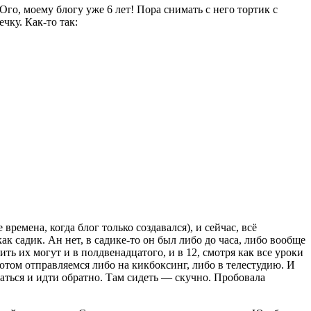
«Ого, моему блогу уже 6 лет! Пора снимать с него тортик с
чку. Как-то так:
 времена, когда блог только создавался), и сейчас, всё
 садик. Ан нет, в садике-то он был либо до часа, либо вообще
ить их могут и в полдвенадцатого, и в 12, смотря как все уроки
отом отправляемся либо на кикбоксинг, либо в телестудию. И
ваться и идти обратно. Там сидеть — скучно. Пробовала