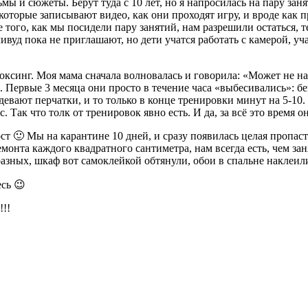
мы и сюжеты. Берут туда с 10 лет, но я напросилась на пару зан
которые записывают видео, как они проходят игру, и вроде как п
е того, как мы посидели пару занятий, нам разрешили остаться, 
уд пока не приглашают, но дети учатся работать с камерой, учат
кбоксинг. Моя мама сначала волновалась и говорила: «Может не 
оро. Первые 3 месяца они просто в течение часа «выбесивались»
девают перчатки, и то только в конце тренировки минут на 5-10.
 Так что толк от тренировок явно есть. И да, за всё это время он
ост 🙂 Мы на карантине 10 дней, и сразу появилась целая пропас
ремонта каждого квадратного сантиметра, нам всегда есть, чем з
 разных, шкаф вот самоклейкой обтянули, обои в спальне наклеи
сь 😉
!!!