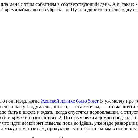
вила меня с этим событием в соответствующий день. А я, такая: 
сё время забывали его убрать…». Ну или дорисовать ещё одну све
ло год назад, когда
Женской логике было 5 лет
(я уж молчу про те
ёл в школу. Подумаешь, школа, — скажете вы, — это же почти как
адо быть в школе и ждать, когда спустятся первоклашки, а отпуст
вки и кружки начинаются в 2. Поэтому бежим домой обедать, а п
у что идти домой нет смысла: пока дойдёшь, уже надо разворачи
т и хожу по магазинам, продуктовым и строительным в основном.