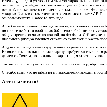
В телестудии дети учатся снимать и монтировать короткие филь
он хочет когда-нибудь стать «летсплейщиком» (это такие люди, 
ролики), только ничего не знает о монтаже и прочем. Ну а посл
младших братьев автоматически закрепляются за ним 🙂 В Голлив
основам монтажа. Самое то, что надо!
А чтобы не засиживался на одном месте, я его записала на ки
по голове не бить и вообще, до боёв дело дойдёт не очень ск
общем, тренер гонял их по полной, но без бокса. Сейчас уже на
школьного физрука умением скакать со скакалкой и качать пресс.
А думаете, откуда у меня вдруг нашлось время написать этот п
В связи с тем, что наша новая квартира требует капитального 
делаем со Святом, пока сидим на карантине, я отвечаю: много
Так что если вам нужны советы по ремонту квартир, обращайте
Спасибо всем, кто не забывает и периодически заходит в гости!
А это вы читали?